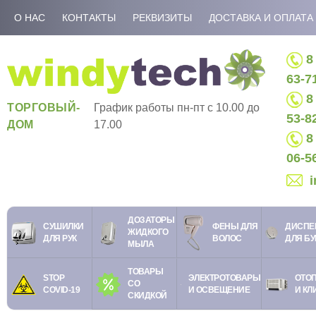
О НАС
КОНТАКТЫ
РЕКВИЗИТЫ
ДОСТАВКА И ОПЛАТА
8 
63-7
8 
ТОРГОВЫЙ-
График работы пн-пт c 10.00 до
53-8
ДОМ
17.00
8 
06-5
ДОЗАТОРЫ
СУШИЛКИ
ФЕНЫ ДЛЯ
ДИСПЕ
ЖИДКОГО
ДЛЯ РУК
ВОЛОС
ДЛЯ Б
МЫЛА
ТОВАРЫ
STOP
ЭЛЕКТРОТОВАРЫ
ОТО
СО
COVID-19
И ОСВЕЩЕНИЕ
И КЛ
СКИДКОЙ