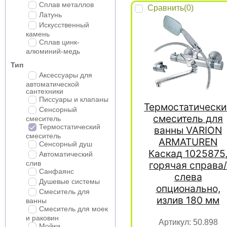
Сплав металлов
Сравнить(
0
)
Латунь
Искусственный
камень
Сплав цинк-
алюминий-медь
Тип
Аксессуары для
автоматической
сантехники
Писсуары и клапаны
Термостатически
Сенсорный
смеситель для
смеситель
Термостатический
ванны VARION
смеситель
ARMATUREN
Сенсорный душ
Каскад 1025875
Автоматический
горячая справа
слив
Санфаянс
слева
Душевые системы
опционально,
Смеситель для
излив 180 мм
ванны
Смеситель для моек
и раковин
Артикул:
50.898
Мойки