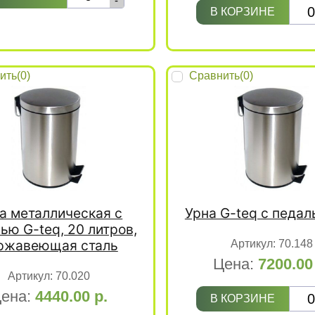
-
В КОРЗИНЕ
ить(
0
)
Сравнить(
0
)
а металлическая с
Урна G-teq с педа
ью G-teq, 20 литров,
ржавеющая сталь
Артикул:
70.148
Цена:
7200.0
Артикул:
70.020
ена:
4440.00
р.
В КОРЗИНЕ