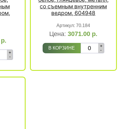
мным
со съемным внутренним
ром,
ведром, 604948
Артикул:
70.184
Цена:
3071.00
р.
0
р.
+
В КОРЗИНЕ
-
+
-