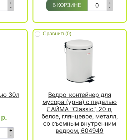
+
+
В КОРЗИНЕ
-
-
Сравнить(
0
)
лью 30л
Ведро-контейнер для
мусора (урна) с педалью
ЛАЙМА "Classic", 20 л,
белое, глянцевое, металл,
0
р.
со съемным внутренним
ведром, 604949
+
-