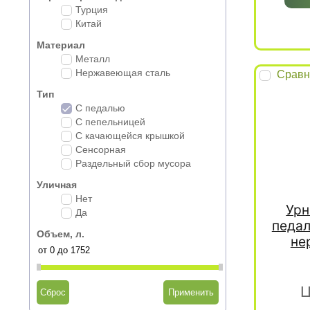
Турция
Китай
Материал
Металл
Нержавеющая сталь
Сравн
Тип
С педалью
С пепельницей
С качающейся крышкой
Сенсорная
Раздельный сбор мусора
Уличная
Нет
Урн
Да
педал
Объем, л.
не
Ц
Сброс