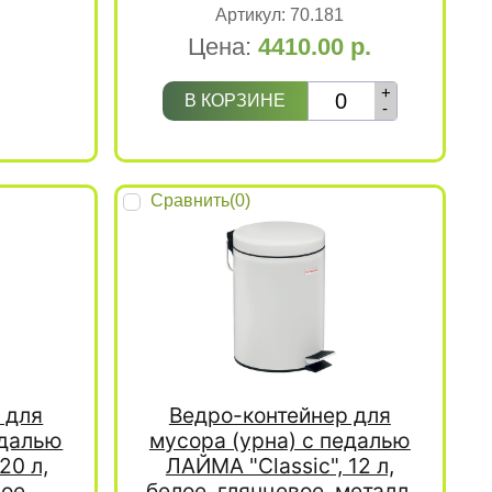
Артикул:
70.181
Цена:
4410.00
р.
+
В КОРЗИНЕ
-
Сравнить(
0
)
 для
Ведро-контейнер для
едалью
мусора (урна) с педалью
20 л,
ЛАЙМА "Classic", 12 л,
ое,
белое, глянцевое, металл,