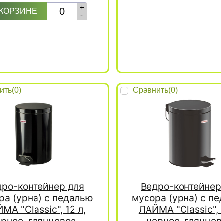
+
 КОРЗИНЕ
-
ить(
0
)
Сравнить(
0
)
дро-контейнер для
Ведро-контейнер
ра (урна) с педалью
мусора (урна) с п
МА "Classic", 12 л,
ЛАЙМА "Classic", 
ерное, глянцевое,
черное, глянцев