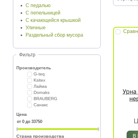
С педалью
С пепельницей
С качающейся крышкой
Уличные
Сравн
Раздельный сбор мусора
Фильтр
Производитель
G-teq
Ksitex
Лайма
Урна 
Domaks
не
BRAUBERG
Санакс
Цена
Ц
В
Страна производства