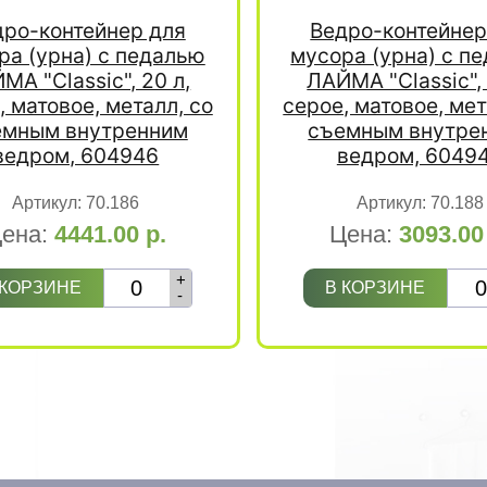
дро-контейнер для
Ведро-контейнер
ра (урна) с педалью
мусора (урна) с п
МА "Classic", 20 л,
ЛАЙМА "Classic", 
, матовое, металл, со
серое, матовое, мет
емным внутренним
съемным внутре
ведром, 604946
ведром, 6049
Артикул:
70.186
Артикул:
70.188
ена:
4441.00
р.
Цена:
3093.0
+
 КОРЗИНЕ
В КОРЗИНЕ
-