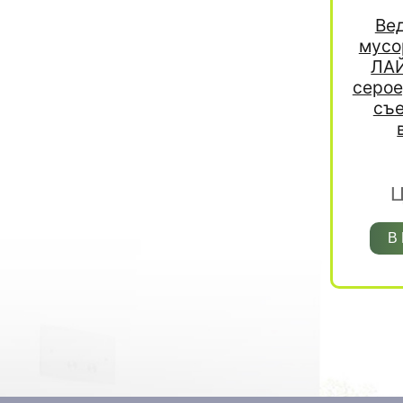
Ве
мусо
ЛАЙ
серое
съ
Ц
В