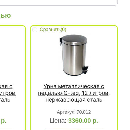
лью
Сравнить(
0
)
кая с
Урна металлическая с
итров,
педалью G-teq, 12 литров,
таль
нержавеющая сталь
Артикул:
70.012
0
р.
Цена:
3360.00
р.