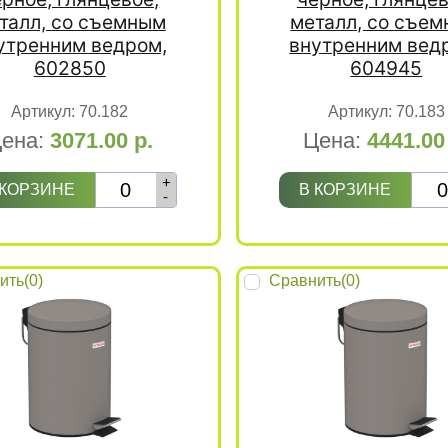
талл, со съемным
металл, со съе
утренним ведром,
внутренним вед
602850
604945
Артикул:
70.182
Артикул:
70.183
ена:
3071.00
р.
Цена:
4441.0
+
 КОРЗИНЕ
В КОРЗИНЕ
-
ить(
0
)
Сравнить(
0
)