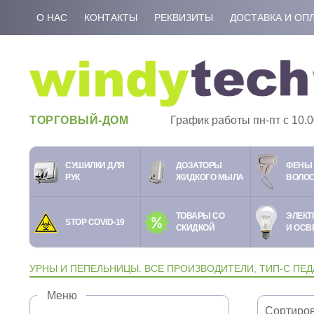
О НАС
КОНТАКТЫ
РЕКВИЗИТЫ
ДОСТАВКА И ОП
ТОРГОВЫЙ-ДОМ
График работы пн-пт c 10.0
СУШИЛКИ ДЛЯ
ДОЗАТОРЫ
ФЕНЫ 
РУК
ЖИДКОГО МЫЛА
ВОЛО
ТОВАРЫ СО
ЭЛЕКТ
STOP COVID-19
СКИДКОЙ
И ОСВ
УРНЫ И ПЕПЕЛЬНИЦЫ. ВСЕ ПРОИЗВОДИТЕЛИ, ТИП-С ПЕД
Меню
Сортиров