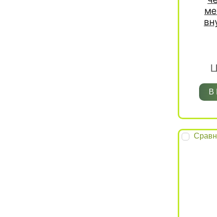
ме
вн
Ц
В
Сравн