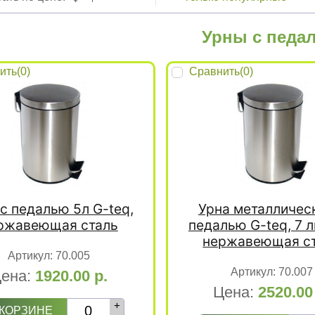
Урны с педа
ить(
0
)
Сравнить(
0
)
с педалью 5л G-teq,
Урна металличес
ржавеющая сталь
педалью G-teq, 7 л
нержавеющая с
Артикул:
70.005
Артикул:
70.007
ена:
1920.00
р.
Цена:
2520.0
+
 КОРЗИНЕ