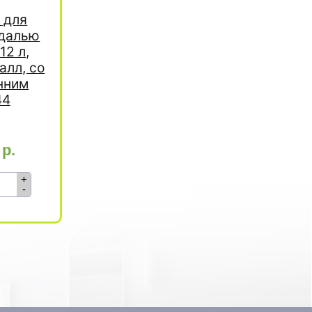
 для
едалью
12 л,
алл, со
нним
44
0
р.
+
-