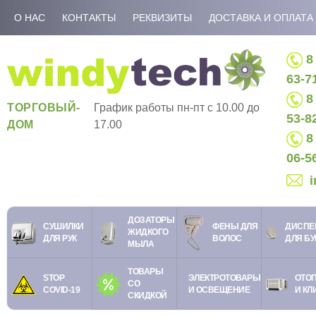
О НАС
КОНТАКТЫ
РЕКВИЗИТЫ
ДОСТАВКА И ОПЛАТА
8 
63-7
8 
ТОРГОВЫЙ-
График работы пн-пт c 10.00 до
53-8
ДОМ
17.00
8 
06-5
ДОЗАТОРЫ
СУШИЛКИ
ФЕНЫ ДЛЯ
ДИСПЕ
ЖИДКОГО
ДЛЯ РУК
ВОЛОС
ДЛЯ Б
МЫЛА
ТОВАРЫ
STOP
ЭЛЕКТРОТОВАРЫ
ОТО
СО
COVID-19
И ОСВЕЩЕНИЕ
И КЛ
СКИДКОЙ