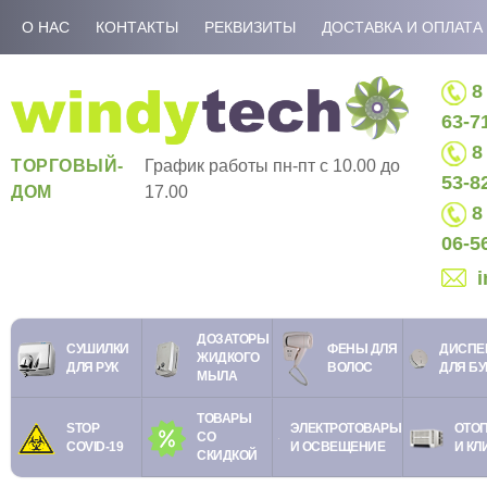
О НАС
КОНТАКТЫ
РЕКВИЗИТЫ
ДОСТАВКА И ОПЛАТА
8 
63-7
8 
ТОРГОВЫЙ-
График работы пн-пт c 10.00 до
53-8
ДОМ
17.00
8 
06-5
ДОЗАТОРЫ
СУШИЛКИ
ФЕНЫ ДЛЯ
ДИСПЕ
ЖИДКОГО
ДЛЯ РУК
ВОЛОС
ДЛЯ Б
МЫЛА
ТОВАРЫ
STOP
ЭЛЕКТРОТОВАРЫ
ОТО
СО
COVID-19
И ОСВЕЩЕНИЕ
И КЛ
СКИДКОЙ