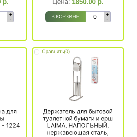
0
р.
Цена:
1850.00
р.
+
+
В КОРЗИНЕ
-
-
Сравнить(
0
)
на для
Держатель для бытовой
ты
туалетной бумаги и ерш
 - 1224
LAIMA, НАПОЛЬНЫЙ,
нержавеющая сталь,