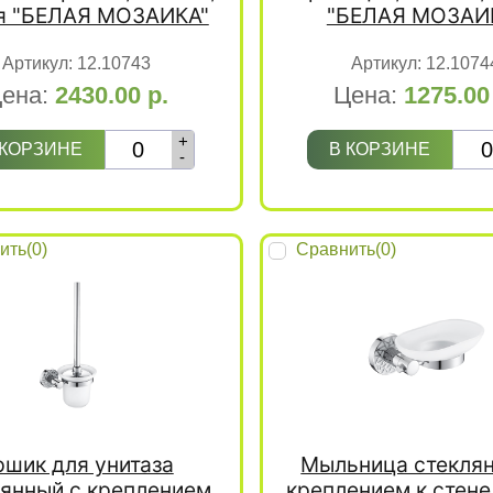
я "БЕЛАЯ МОЗАИКА"
"БЕЛАЯ МОЗАИ
Артикул:
12.10743
Артикул:
12.1074
ена:
2430.00
р.
Цена:
1275.0
+
 КОРЗИНЕ
В КОРЗИНЕ
-
ить(
0
)
Сравнить(
0
)
ршик для унитаза
Мыльница стеклян
лянный с креплением
креплением к стене