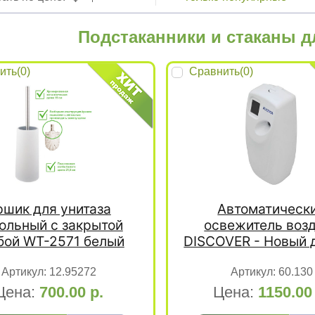
Подстаканники и стаканы д
ить(
0
)
Сравнить(
0
)
ршик для унитаза
Автоматическ
ольный с закрытой
освежитель воз
бой WT-2571 белый
DISCOVER - Новый 
Артикул:
12.95272
Артикул:
60.130
Цена:
700.00
р.
Цена:
1150.0