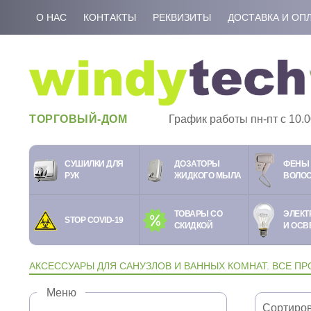
О НАС
КОНТАКТЫ
РЕКВИЗИТЫ
ДОСТАВКА И ОП
ТОРГОВЫЙ-ДОМ
График работы пн-пт c 10.0
СУШИЛКИ ДЛЯ
ДОЗАТОРЫ
ФЕНЫ 
РУК
ЖИДКОГО МЫЛА
ВОЛО
ТОВАРЫ СО
ЭЛЕКТ
STOP COVID-19
СКИДКОЙ
И ОСВ
АКСЕССУАРЫ ДЛЯ САНУЗЛОВ И ВАННЫХ КОМНАТ. ВСЕ ПР
Меню
Сортиров