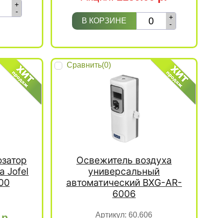
+
-
+
В КОРЗИНЕ
-
Сравнить(
0
)
озатор
Освежитель воздуха
 Jofel
универсальный
000
автоматический BXG-AR-
6006
Артикул:
60.606
0
р.