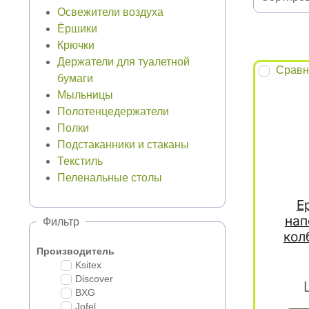
Освежители воздуха
Ёршики
Крючки
Держатели для туалетной
Сравн
бумаги
Мыльницы
Полотенцедержатели
Полки
Подстаканники и стаканы
Текстиль
Пеленальные столы
Е
нап
Фильтр
кол
Производитель
Ksitex
Discover
BXG
Jofel