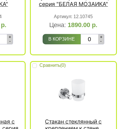
КА"
серия "БЕЛАЯ МОЗАИКА"
4
Артикул:
12.10745
0
р.
Цена:
1890.00
р.
+
+
В КОРЗИНЕ
-
-
Сравнить(
0
)
ная с
Стакан стеклянный с
, серия
креплением к стене ,