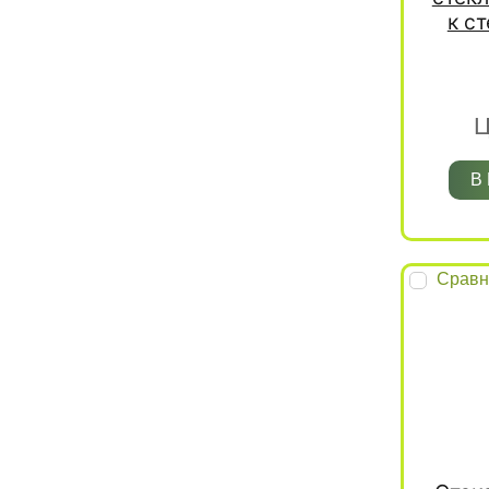
к с
Ц
В
Сравн