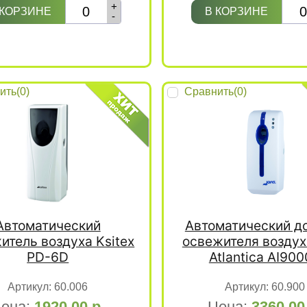
+
 КОРЗИНЕ
В КОРЗИНЕ
-
ить(
0
)
Сравнить(
0
)
Автоматический
Автоматический д
итель воздуха Ksitex
освежителя воздуха
PD-6D
Atlantica AI90
Артикул:
60.006
Артикул:
60.900
ена:
1920.00
р.
Цена:
3360.0