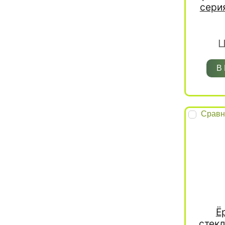
сери
Ц
В
Сравн
Ё
стек