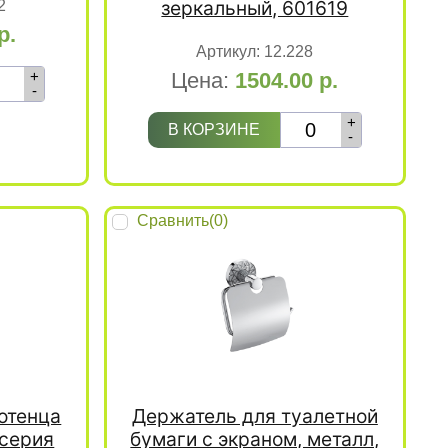
зеркальный, 601619
2
р.
Артикул:
12.228
+
Цена:
1504.00
р.
-
+
В КОРЗИНЕ
-
Сравнить(
0
)
отенца
Держатель для туалетной
 серия
бумаги с экраном, металл,