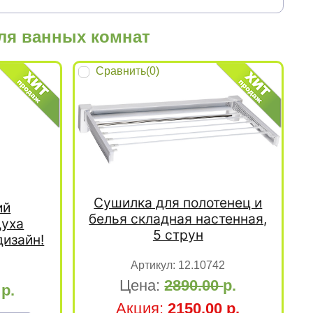
ля ванных комнат
Сравнить(
0
)
Сушилка для полотенец и
ий
белья складная настенная,
духа
5 струн
дизайн!
Артикул:
12.10742
Цена:
2890.00
р.
0
р.
Акция:
2150.00
р.