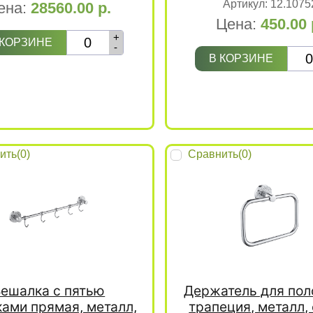
Артикул:
12.1075
ена:
28560.00
р.
Цена:
450.00
+
 КОРЗИНЕ
-
В КОРЗИНЕ
ить(
0
)
Сравнить(
0
)
ешалка с пятью
Держатель для пол
ами прямая, металл,
трапеция, металл,