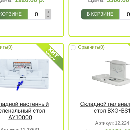
+
 КОРЗИНЕ
В КОРЗИНЕ
-
ить(
0
)
Сравнить(
0
)
ладной настенный
Складной пелена
еленальный стол
стол BXG-BS
AY10000
Артикул:
12.224
Артикул:
12.28631