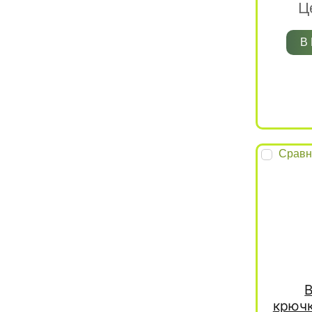
Ц
В
Сравн
В
крючк