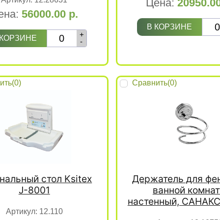
Цена:
20950.0
ена:
56000.00
р.
В КОРЗИНЕ
+
 КОРЗИНЕ
-
ить(
0
)
Сравнить(
0
)
нальный стол Ksitex
Держатель для фе
J-8001
ванной комна
настенный, САНАКС
Артикул:
12.110