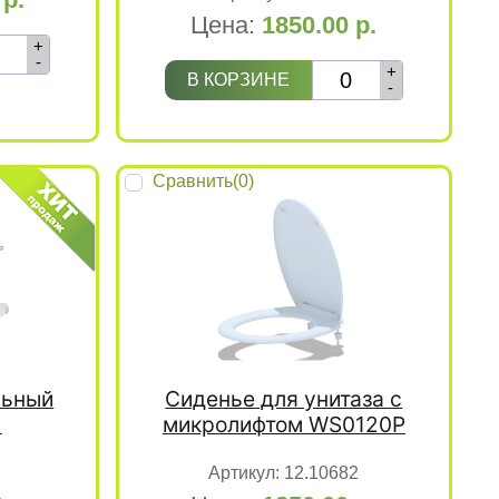
Цена:
1850.00
р.
+
-
+
В КОРЗИНЕ
-
Сравнить(
0
)
льный
Сиденье для унитаза с
1
микролифтом WS0120P
Артикул:
12.10682