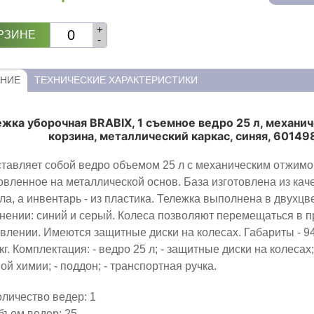
+
РЗИНЕ
-
НИЕ
ТЕХНИЧЕСКИЕ ХАРАКТЕРИСТИКИ
жка уборочная BRABIX, 1 съемное ведро 25 л, механи
корзина, металлический каркас, синяя, 60149
тавляет собой ведро объемом 25 л с механическим отжимо
овленное на металлической основ. База изготовлена из кач
ла, а инвентарь - из пластика. Тележка выполнена в двухцв
нении: синий и серый. Колеса позволяют перемещаться в 
влении. Имеются защитные диски на колесах. Габариты - 9
 кг. Комплектация: - ведро 25 л; - защитные диски на колесах;
ой химии; - поддон; - транспортная ручка.
оличество ведер: 1
бъем ведер: 25