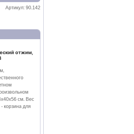
Артикул:
90.142
ческий отжим,
8
м,
ественного
етном
произвольном
4х40х56 см. Вес
 - корзина для