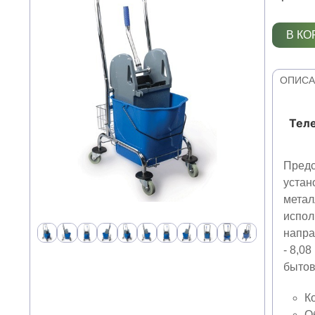
В КО
ОПИСА
Теле
Предс
устан
метал
испол
напра
- 8,08
бытов
К
О