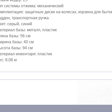
ип системы отжима: механический
омплектация: защитные диски на колесах, корзина для быто
оддон, транспортная ручка
вет: серый, синий
атериал базы: металл, пластик
лина базы: 56 см
ирина базы: 40 см
ысота базы: 94 см
атериал инвентаря: пластик
с: 8.08 кг