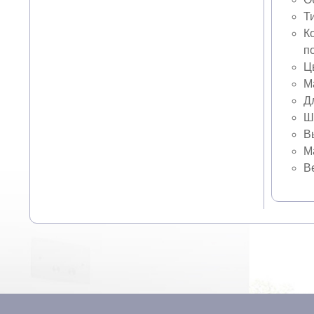
Т
К
п
Ц
М
Д
Ш
В
М
Ве