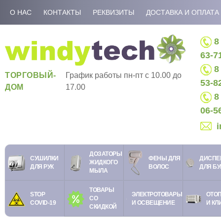
О НАС
КОНТАКТЫ
РЕКВИЗИТЫ
ДОСТАВКА И ОПЛАТА
8 
63-7
8 
ТОРГОВЫЙ-
График работы пн-пт c 10.00 до
53-8
ДОМ
17.00
8 
06-5
ДОЗАТОРЫ
СУШИЛКИ
ФЕНЫ ДЛЯ
ДИСПЕ
ЖИДКОГО
ДЛЯ РУК
ВОЛОС
ДЛЯ Б
МЫЛА
ТОВАРЫ
STOP
ЭЛЕКТРОТОВАРЫ
ОТО
СО
COVID-19
И ОСВЕЩЕНИЕ
И КЛ
СКИДКОЙ