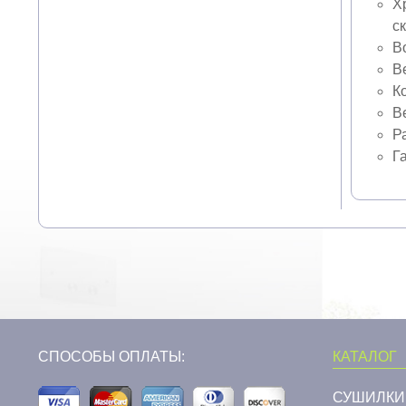
Х
с
В
В
Ко
Ве
Р
Га
СПОСОБЫ ОПЛАТЫ:
КАТАЛОГ
СУШИЛКИ