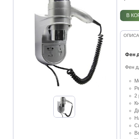
В КО
ОПИСА
Фен д
Фен д
М
Р
2
К
Д
Н
С
В