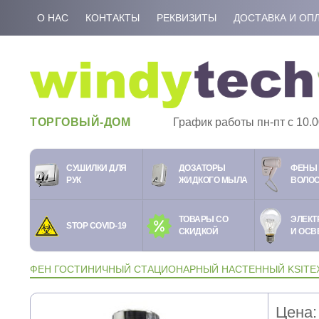
О НАС
КОНТАКТЫ
РЕКВИЗИТЫ
ДОСТАВКА И ОП
ТОРГОВЫЙ-ДОМ
График работы пн-пт c 10.0
СУШИЛКИ ДЛЯ
ДОЗАТОРЫ
ФЕНЫ 
РУК
ЖИДКОГО МЫЛА
ВОЛО
ТОВАРЫ СО
ЭЛЕКТ
STOP COVID-19
СКИДКОЙ
И ОСВ
ФЕН ГОСТИНИЧНЫЙ СТАЦИОНАРНЫЙ НАСТЕННЫЙ KSITEX 
Цена