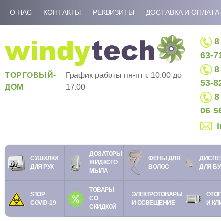
О НАС
КОНТАКТЫ
РЕКВИЗИТЫ
ДОСТАВКА И ОПЛАТА
8 
63-7
8 
ТОРГОВЫЙ-
График работы пн-пт c 10.00 до
53-8
ДОМ
17.00
8 
06-5
ДОЗАТОРЫ
СУШИЛКИ
ФЕНЫ ДЛЯ
ДИСПЕ
ЖИДКОГО
ДЛЯ РУК
ВОЛОС
ДЛЯ Б
МЫЛА
ТОВАРЫ
STOP
ЭЛЕКТРОТОВАРЫ
ОТО
СО
COVID-19
И ОСВЕЩЕНИЕ
И КЛ
СКИДКОЙ