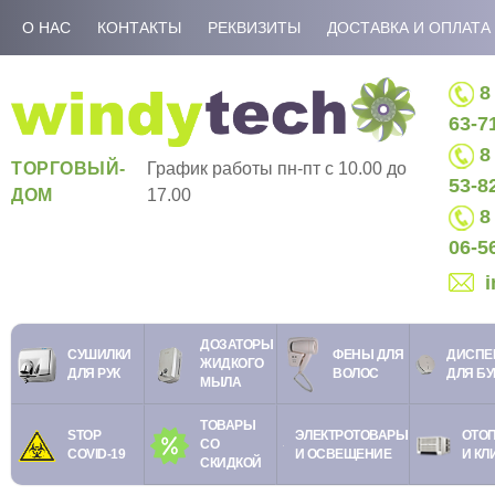
О НАС
КОНТАКТЫ
РЕКВИЗИТЫ
ДОСТАВКА И ОПЛАТА
8 
63-7
8 
ТОРГОВЫЙ-
График работы пн-пт c 10.00 до
53-8
ДОМ
17.00
8 
06-5
ДОЗАТОРЫ
СУШИЛКИ
ФЕНЫ ДЛЯ
ДИСПЕ
ЖИДКОГО
ДЛЯ РУК
ВОЛОС
ДЛЯ Б
МЫЛА
ТОВАРЫ
STOP
ЭЛЕКТРОТОВАРЫ
ОТО
СО
COVID-19
И ОСВЕЩЕНИЕ
И КЛ
СКИДКОЙ