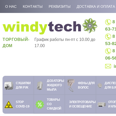
О НАС
КОНТАКТЫ
РЕКВИЗИТЫ
ДОСТАВКА И ОПЛАТА
8 
63-7
8 
ТОРГОВЫЙ-
График работы пн-пт c 10.00 до
53-8
ДОМ
17.00
8 
06-5
ДОЗАТОРЫ
СУШИЛКИ
ФЕНЫ ДЛЯ
ДИСПЕ
ЖИДКОГО
ДЛЯ РУК
ВОЛОС
ДЛЯ Б
МЫЛА
ТОВАРЫ
STOP
ЭЛЕКТРОТОВАРЫ
ОТО
СО
COVID-19
И ОСВЕЩЕНИЕ
И КЛ
СКИДКОЙ