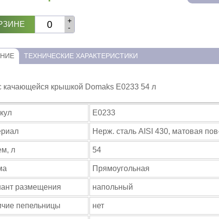
+
РЗИНЕ
-
НИЕ
ТЕХНИЧЕСКИЕ ХАРАКТЕРИСТИКИ
с качающейся крышкой Domaks E0233 54 л
кул
E0233
ериал
Нерж. сталь AISI 430, матовая пов
м, л
54
ма
Прямоугольная
ант размещения
напольный
чие пепельницы
нет