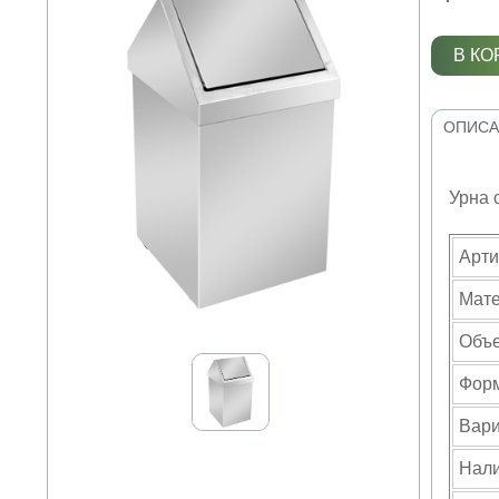
В КО
ОПИСА
Урна 
Арти
Мат
Объе
Фор
Вари
Нали