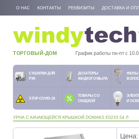
О НАС
КОНТАКТЫ
РЕКВИЗИТЫ
ДОСТАВКА И ОП
ТОРГОВЫЙ-ДОМ
График работы пн-пт c 10.0
СУШИЛКИ ДЛЯ
ДОЗАТОРЫ
ФЕНЫ 
РУК
ЖИДКОГО МЫЛА
ВОЛО
ТОВАРЫ СО
ЭЛЕКТ
STOP COVID-19
СКИДКОЙ
И ОСВ
УРНА С КАЧАЮЩЕЙСЯ КРЫШКОЙ DOMAKS E0233 54 Л
Цена