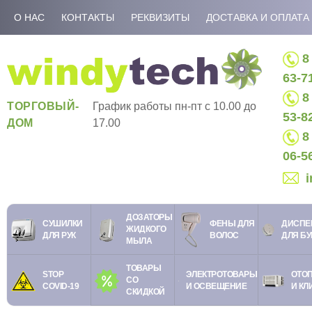
О НАС
КОНТАКТЫ
РЕКВИЗИТЫ
ДОСТАВКА И ОПЛАТА
8 
63-7
8 
ТОРГОВЫЙ-
График работы пн-пт c 10.00 до
53-8
ДОМ
17.00
8 
06-5
ДОЗАТОРЫ
СУШИЛКИ
ФЕНЫ ДЛЯ
ДИСПЕ
ЖИДКОГО
ДЛЯ РУК
ВОЛОС
ДЛЯ Б
МЫЛА
ТОВАРЫ
STOP
ЭЛЕКТРОТОВАРЫ
ОТО
СО
COVID-19
И ОСВЕЩЕНИЕ
И КЛ
СКИДКОЙ