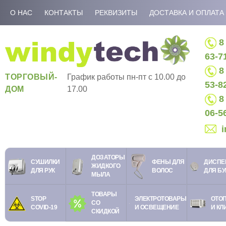
О НАС
КОНТАКТЫ
РЕКВИЗИТЫ
ДОСТАВКА И ОПЛАТА
8 
63-7
8 
ТОРГОВЫЙ-
График работы пн-пт c 10.00 до
53-8
ДОМ
17.00
8 
06-5
ДОЗАТОРЫ
СУШИЛКИ
ФЕНЫ ДЛЯ
ДИСПЕ
ЖИДКОГО
ДЛЯ РУК
ВОЛОС
ДЛЯ Б
МЫЛА
ТОВАРЫ
STOP
ЭЛЕКТРОТОВАРЫ
ОТО
СО
COVID-19
И ОСВЕЩЕНИЕ
И КЛ
СКИДКОЙ