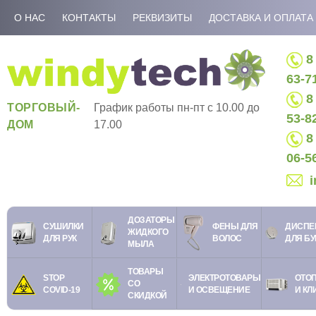
О НАС
КОНТАКТЫ
РЕКВИЗИТЫ
ДОСТАВКА И ОПЛАТА
8 
63-7
8 
ТОРГОВЫЙ-
График работы пн-пт c 10.00 до
53-8
ДОМ
17.00
8 
06-5
ДОЗАТОРЫ
СУШИЛКИ
ФЕНЫ ДЛЯ
ДИСПЕ
ЖИДКОГО
ДЛЯ РУК
ВОЛОС
ДЛЯ Б
МЫЛА
ТОВАРЫ
STOP
ЭЛЕКТРОТОВАРЫ
ОТО
СО
COVID-19
И ОСВЕЩЕНИЕ
И КЛ
СКИДКОЙ