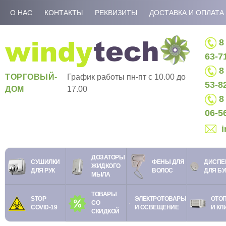
О НАС
КОНТАКТЫ
РЕКВИЗИТЫ
ДОСТАВКА И ОПЛАТА
8 
63-7
8 
ТОРГОВЫЙ-
График работы пн-пт c 10.00 до
53-8
ДОМ
17.00
8 
06-5
ДОЗАТОРЫ
СУШИЛКИ
ФЕНЫ ДЛЯ
ДИСПЕ
ЖИДКОГО
ДЛЯ РУК
ВОЛОС
ДЛЯ Б
МЫЛА
ТОВАРЫ
STOP
ЭЛЕКТРОТОВАРЫ
ОТО
СО
COVID-19
И ОСВЕЩЕНИЕ
И КЛ
СКИДКОЙ