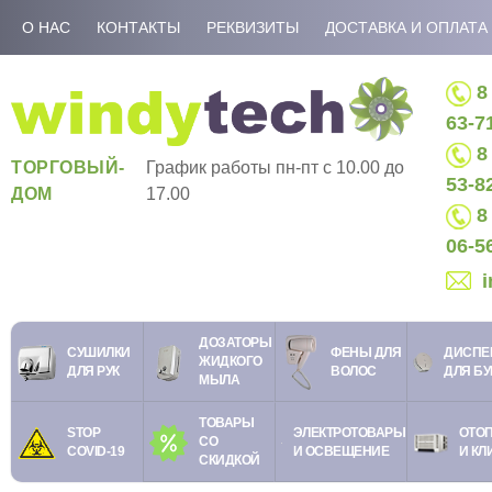
О НАС
КОНТАКТЫ
РЕКВИЗИТЫ
ДОСТАВКА И ОПЛАТА
8 
63-7
8 
ТОРГОВЫЙ-
График работы пн-пт c 10.00 до
53-8
ДОМ
17.00
8 
06-5
ДОЗАТОРЫ
СУШИЛКИ
ФЕНЫ ДЛЯ
ДИСПЕ
ЖИДКОГО
ДЛЯ РУК
ВОЛОС
ДЛЯ Б
МЫЛА
ТОВАРЫ
STOP
ЭЛЕКТРОТОВАРЫ
ОТО
СО
COVID-19
И ОСВЕЩЕНИЕ
И КЛ
СКИДКОЙ