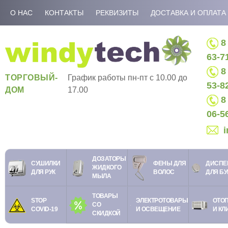
О НАС
КОНТАКТЫ
РЕКВИЗИТЫ
ДОСТАВКА И ОПЛАТА
8 
63-7
8 
ТОРГОВЫЙ-
График работы пн-пт c 10.00 до
53-8
ДОМ
17.00
8 
06-5
ДОЗАТОРЫ
СУШИЛКИ
ФЕНЫ ДЛЯ
ДИСПЕ
ЖИДКОГО
ДЛЯ РУК
ВОЛОС
ДЛЯ Б
МЫЛА
ТОВАРЫ
STOP
ЭЛЕКТРОТОВАРЫ
ОТО
СО
COVID-19
И ОСВЕЩЕНИЕ
И КЛ
СКИДКОЙ